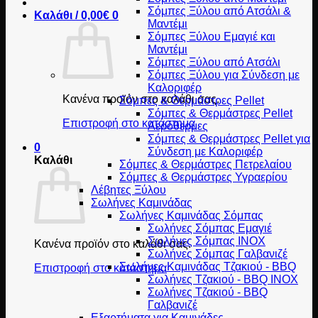
Σόμπες Ξύλου από Ατσάλι &
Καλάθι /
0,00
€
0
Μαντέμι
Σόμπες Ξύλου Εμαγιέ και
Μαντέμι
Σόμπες Ξύλου από Ατσάλι
Σόμπες Ξύλου για Σύνδεση με
Καλοριφέρ
Κανένα προϊόν στο καλάθι σας.
Σόμπες & Θερμάστρες Pellet
Σόμπες & Θερμάστρες Pellet
Επιστροφή στο κατάστημα
Αερόθερμες
Σόμπες & Θερμάστρες Pellet για
0
Σύνδεση με Καλοριφέρ
Καλάθι
Σόμπες & Θερμάστρες Πετρελαίου
Σόμπες & Θερμάστρες Υγραερίου
Λέβητες Ξύλου
Σωλήνες Καμινάδας
Σωλήνες Καμινάδας Σόμπας
Σωλήνες Σόμπας Εμαγιέ
Σωλήνες Σόμπας INOX
Κανένα προϊόν στο καλάθι σας.
Σωλήνες Σόμπας Γαλβανιζέ
Σωλήνες Καμινάδας Τζακιού - BBQ
Επιστροφή στο κατάστημα
Σωλήνες Τζακιού - BBQ INOX
Σωλήνες Τζακιού - BBQ
Γαλβανιζέ
Εξαρτήματα για Καμινάδες