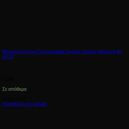
Μπουρί-Σωλήνα Για Καμινάδα Σόμπας Εμαγιέ Μαύρο 0,90
Φ120
5,20
€
Σε απόθεμα
ΚΩΔ:12120
Προσθήκη στο καλάθι