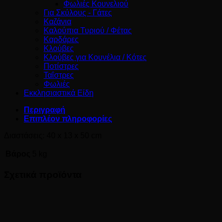
Φωλιές Κουνελιού
Για Σκύλους - Γάτες
Καζάνια
Καλούπια Τυριού / Φέτας
Καρδάρες
Κλούβες
Κλούβες για Κουνέλια / Κότες
Ποτίστρες
Ταΐστρες
Φωλιές
Εκκλησιαστικά Είδη
Περιγραφή
Επιπλέον πληροφορίες
Διαστάσεις: 40 x 13 x 50 cm
Βάρος
5 kg
Σχετικά προϊόντα