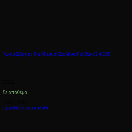
Γωνία Σόμπας Για Μπουρί-Σωλήνα Γαλβανιζέ Φ150
5,50
€
Σε απόθεμα
ΚΩΔ:12142
Προσθήκη στο καλάθι