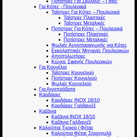
Ποτίστρες Για Σκύλους – Γάτες
Για Κότες - Πουλερικά
Ταΐστρες Για Κότες – Πουλερικά
Ταΐστρες Πλαστικές
Ταΐστρες Μεταλικές
Ποτίστρες Για Κότες – Πουλερικά
Ποτίστρες Πλαστικές
Ποτίστρες Μεταλικές
Φωλιές Αυγοπαραγωγής για Κότες
Εκκολαπτικές Μηχανές Πουλερικών
Αποπτιλωτήρες
Κώνος Σφαγής Πουλερικών
Για Κουνέλια
Ταΐστρες Κουνελιού
Ποτίστρες Κουνελιού
Φωλιές Κουνελιού
Για Αιγοπρόβατα
Καρδάρες
Καρδάρες INOX 18/10
Καρδάρες Γαλβανιζέ
Καζάνια
Καζάνια INOX 18/10
Καζάνια Γαλβανιζέ
Καλούπια Τυριού / Φέτας
Καλούπια Φέτας Στρογγυλά