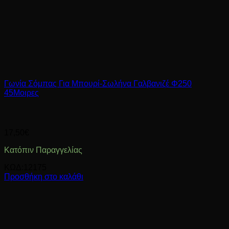
Γωνία Σόμπας Για Μπουρί-Σωλήνα Γαλβανιζέ Φ250
45Μοιρες
17,50
€
Κατόπιν Παραγγελίας
ΚΩΔ:12175
Προσθήκη στο καλάθι