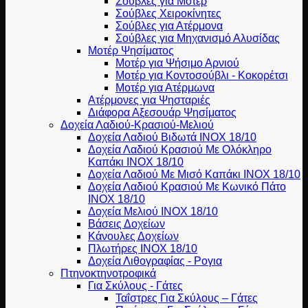
Σούβλες για Μοτέρ
Σούβλες Χειροκίνητες
Σούβλες για Ατέρμονα
Σούβλες για Μηχανισμό Αλυσίδας
Μοτέρ Ψησίματος
Μοτέρ για Ψήσιμο Αρνιού
Μοτέρ για Κοντοσούβλι - Κοκορέτσι
Μοτέρ για Ατέρμωνα
Ατέρμονες για Ψησταριές
Διάφορα Αξεσουάρ Ψησίματος
Δοχεία Λαδιού-Κρασιού-Μελιού
Δοχεία Λαδιού Βιδωτά ΙΝΟΧ 18/10
Δοχεία Λαδιού Κρασιού Με Ολόκληρο
Καπάκι ΙΝΟΧ 18/10
Δοχεία Λαδιού Με Μισό Καπάκι ΙΝΟΧ 18/10
Δοχεία Λαδιού Κρασιού Με Κωνικό Πάτο
ΙΝΟΧ 18/10
Δοχεία Μελιού ΙΝΟΧ 18/10
Βάσεις Δοχείων
Κάνουλες Δοχείων
Πλωτήρες INOX 18/10
Δοχεία Λιθογραφίας - Ρογια
Πτηνοκτηνοτροφικά
Για Σκύλους - Γάτες
Ταΐστρες Για Σκύλους – Γάτες