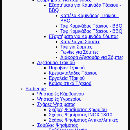
Εξαρτήματα για Καμινάδα Τζακιού -
BBQ
Καπέλα Καμινάδας Τζακιου -
BBQ
Ταφ Καμινάδας Τζακιου - BBQ
Ταφ Καμινάδας Τζακιου - BBQ
Εξαρτήματα για Καμινάδα Σόμπας
Καπέλα για Σόμπες
Ταφ για Σόμπες
Γωνίες για Σόμπες
Διάφορα Αξεσουάρ για Σόμπες
Αξεσουάρ Τζακιού
Παραβάν Τζακιού
Κρεμανταλάδες Τζακιού
Εργαλεία Τζακιού
Καθαριστικά Τζακιού
Barbeque
Ψησταριές Κάρβουνου
Ψησταριές Υγραερίου
Σχάρες Ψησίματος
Σχάρες Ψησίματος Χρωμίου
Σχάρες Ψησίματος INOX 18/10
Σχάρες Ψησίματος Αντικολλητικές
Σούβλες Ψησίματος