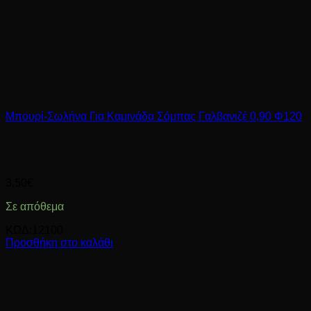
Μπουρί-Σωλήνα Για Καμινάδα Σόμπας Γαλβανιζέ 0,90 Φ120
3,50
€
Σε απόθεμα
ΚΩΔ:12100
Προσθήκη στο καλάθι