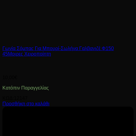
Γωνία Σόμπας Για Μπουρί-Σωλήνα Γαλβανιζέ Φ150
45Μοιρες Χειροποίητη
10,00
€
Κατόπιν Παραγγελίας
ΚΩΔ:12147
Προσθήκη στο καλάθι