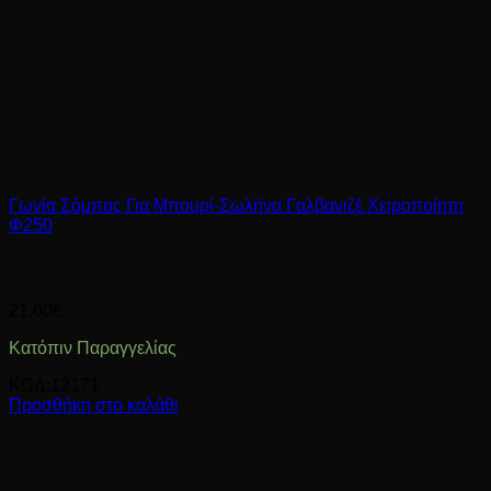
Γωνία Σόμπας Για Μπουρί-Σωλήνα Γαλβανιζέ Χειροποίητη
Φ250
21,00
€
Κατόπιν Παραγγελίας
ΚΩΔ:12171
Προσθήκη στο καλάθι