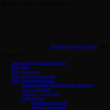
Μπορεί επίσης να σας αρέσει…
Ταΐστρα Κουνελιών Χόρτου
9,00
€
Κατηγορίες
Δοχεία Λαδιού-Κρασιού-Μελιού
Είδη BBQ
Είδη Θέρμανσης
Είδη Λευκοσιδηρουργίας
Είδη Πτηνοκτηνοτροφίας
Αποπτιλωτήρας-Εκκολαπτήρας-Διάφορα
Για Αιγοπρόβατα
Για Κότες - Πουλερικά
Για Κουνέλια
Ποτίστρες Κουνελιού
Ταΐστρες Κουνελιού