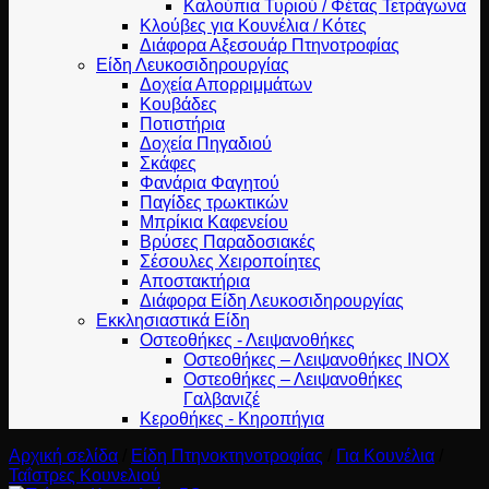
Καλούπια Τυριού / Φέτας Τετράγωνα
Κλούβες για Κουνέλια / Κότες
Διάφορα Αξεσουάρ Πτηνοτροφίας
Είδη Λευκοσιδηρουργίας
Δοχεία Απορριμμάτων
Κουβάδες
Ποτιστήρια
Δοχεία Πηγαδιού
Σκάφες
Φανάρια Φαγητού
Παγίδες τρωκτικών
Μπρίκια Καφενείου
Βρύσες Παραδοσιακές
Σέσουλες Χειροποίητες
Αποστακτήρια
Διάφορα Είδη Λευκοσιδηρουργίας
Εκκλησιαστικά Είδη
Οστεοθήκες - Λειψανοθήκες
Οστεοθήκες – Λειψανοθήκες INOX
Οστεοθήκες – Λειψανοθήκες
Γαλβανιζέ
Κεροθήκες - Κηροπήγια
Αρχική σελίδα
/
Είδη Πτηνοκτηνοτροφίας
/
Για Κουνέλια
/
Ταΐστρες Κουνελιού