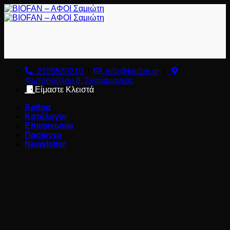
Μετάβαση
στο
περιεχόμενο
2105580210
|
info@biofan.gr
|
Φωτοπούλου 8, Σκαραμαγκάς
Είμαστε Κλειστά
Άρθρα
Κατάλογοι
Επικοινωνία
Προϊόντα
Newsletter