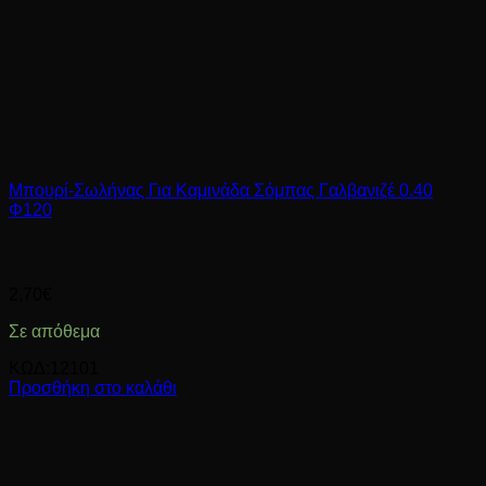
Μπουρί-Σωλήνας Για Καμινάδα Σόμπας Γαλβανιζέ 0.40
Φ120
2,70
€
Σε απόθεμα
ΚΩΔ:12101
Προσθήκη στο καλάθι