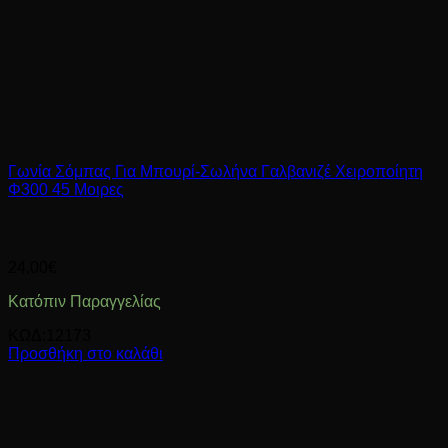
Γωνία Σόμπας Για Μπουρί-Σωλήνα Γαλβανιζέ Χειροποίητη
Φ300 45 Μοιρες
24,00
€
Κατόπιν Παραγγελίας
ΚΩΔ:12173
Προσθήκη στο καλάθι