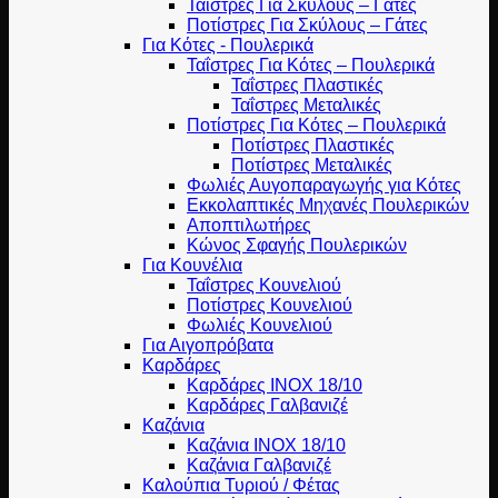
Ταΐστρες Για Σκύλους – Γάτες
Ποτίστρες Για Σκύλους – Γάτες
Για Κότες - Πουλερικά
Ταΐστρες Για Κότες – Πουλερικά
Ταΐστρες Πλαστικές
Ταΐστρες Μεταλικές
Ποτίστρες Για Κότες – Πουλερικά
Ποτίστρες Πλαστικές
Ποτίστρες Μεταλικές
Φωλιές Αυγοπαραγωγής για Κότες
Εκκολαπτικές Μηχανές Πουλερικών
Αποπτιλωτήρες
Κώνος Σφαγής Πουλερικών
Για Κουνέλια
Ταΐστρες Κουνελιού
Ποτίστρες Κουνελιού
Φωλιές Κουνελιού
Για Αιγοπρόβατα
Καρδάρες
Καρδάρες INOX 18/10
Καρδάρες Γαλβανιζέ
Καζάνια
Καζάνια INOX 18/10
Καζάνια Γαλβανιζέ
Καλούπια Τυριού / Φέτας