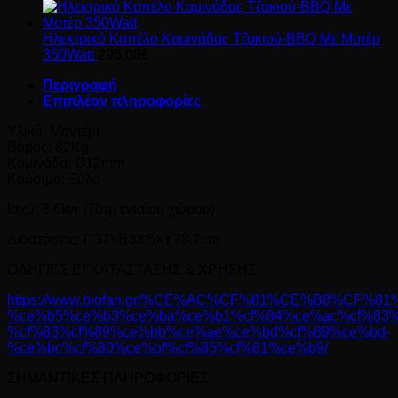
Ηλεκτρικό Καπέλο Καμινάδας Τζακιού-BBQ Με Μοτέρ
350Watt
295,00
€
Περιγραφή
Επιπλέον πληροφορίες
Υλικό: Μαντέμι
Βάρος: 82Κg
Καμινάδα: Ø12mm
Καύσιμο: Ξύλο
Ισχύ: 8,6kw (70τμ ενιαίου χώρου)
Διαστάσεις: Π37×Β33,5×Υ78,7cm
ΟΔΗΓΙΕΣ ΕΓΚΑΤΑΣΤΑΣΗΣ & ΧΡΗΣΗΣ
https://www.biofan.gr/%CE%AC%CF%81%CE%B8%CF%8
%ce%b5%ce%b3%ce%ba%ce%b1%cf%84%ce%ac%cf%83%
%cf%83%cf%89%ce%bb%ce%ae%ce%bd%cf%89%ce%bd-
%ce%bc%cf%80%ce%bf%cf%85%cf%81%ce%b9/
ΣΗΜΑΝΤΙΚΕΣ ΠΛΗΡΟΦΟΡΙΕΣ