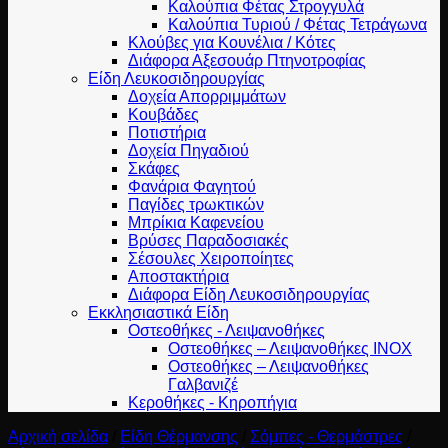
Καλούπια Φέτας Στρογγυλά
Καλούπια Τυριού / Φέτας Τετράγωνα
Κλούβες για Κουνέλια / Κότες
Διάφορα Αξεσουάρ Πτηνοτροφίας
Είδη Λευκοσιδηρουργίας
Δοχεία Απορριμμάτων
Κουβάδες
Ποτιστήρια
Δοχεία Πηγαδιού
Σκάφες
Φανάρια Φαγητού
Παγίδες τρωκτικών
Μπρίκια Καφενείου
Βρύσες Παραδοσιακές
Σέσουλες Χειροποίητες
Αποστακτήρια
Διάφορα Είδη Λευκοσιδηρουργίας
Εκκλησιαστικά Είδη
Οστεοθήκες - Λειψανοθήκες
Οστεοθήκες – Λειψανοθήκες INOX
Οστεοθήκες – Λειψανοθήκες
Γαλβανιζέ
Κεροθήκες - Κηροπήγια
Αρχική σελίδα
/
Είδη Θέρμανσης
/
Σόμπες - Θερμάστρες
/