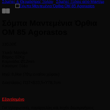
Σόμπες & Θερμάστρες Ξύλου
/
Σόμπες Ξύλου από Μαντέμι
Σόμπα Μαντεμένια Όρθια
ΟΜ 85 Agorastos
330,00
€
Υλικό: Μαντέμι
Βάρος: 82Κg
Καμινάδα: Ø12mm
Καύσιμο: Ξύλο
Ισχύ: 8,6kw (70τμ ενιαίου χώρου)
Διαστάσεις: Π37×Β33,5×Υ78,7cm
Εξαντλημένο
Για τηλεφωνικές παραγγελίες και τυχόν διευκρινήσεις