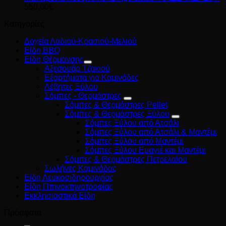
550,00
€
Κατηγορίες
Δοχεία Λαδιού-Κρασιού-Μελιού
Είδη BBQ
Είδη Θέρμανσης
Αξεσουάρ Τζακιού
Εξαρτήματα για Καμινάδες
Λέβητες Ξύλου
Σόμπες - Θερμάστρες
Σόμπες & Θερμάστρες Pellet
Σόμπες & Θερμάστρες Ξύλου
Σόμπες Ξύλου από Ατσάλι
Σόμπες Ξύλου από Ατσάλι & Μαντέμι
Σόμπες Ξύλου από Μαντέμι
Σόμπες Ξύλου Εμαγιέ και Μαντέμι
Σόμπες & Θερμάστρες Πετρελαίου
Σωλήνες Καμινάδας
Είδη Λευκοσιδηρουργίας
Είδη Πτηνοκτηνοτροφίας
Εκκλησιαστικά Είδη
Πρόσφατα