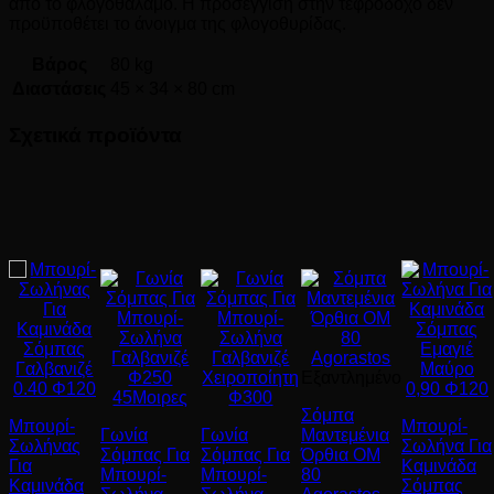
από το φλογοθάλαμο. Η προσέγγιση στην τεφροδόχο δεν
προϋποθέτει το άνοιγμα της φλογοθυρίδας.
Βάρος
80 kg
Διαστάσεις
45 × 34 × 80 cm
Σχετικά προϊόντα
Εξαντλημένο
Σόμπα
Μπουρί-
Μπουρί-
Γωνία
Γωνία
Μαντεμένια
Σωλήνας
Σωλήνα Για
Σόμπας Για
Σόμπας Για
Όρθια ΟΜ
Για
Καμινάδα
Μπουρί-
Μπουρί-
80
Καμινάδα
Σόμπας