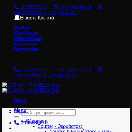
Μετάβαση
2105580210
|
info@biofan.gr
|
στο
Φωτοπούλου 8, Σκαραμαγκάς
περιεχόμενο
Είμαστε Κλειστά
Άρθρα
Κατάλογοι
Επικοινωνία
Προϊόντα
Newsletter
2105580210
|
info@biofan.gr
|
Φωτοπούλου 8, Σκαραμαγκάς
Menu
Products
Menu
search
Θέρμανση
2105580210
Σόμπες - Θερμάστρες
Σόμπες & Θερμάστρες Ξύλου