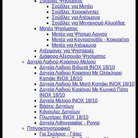
Σούβλες Ψησίματος
Σούβλες για Μοτέρ
Σούβλες Χειροκίνητες
Σούβλες για Ατέρμονα
Σούβλες για Μηχανισμό Αλυσίδας
Μοτέρ Ψησίματος
Μοτέρ για Ψήσιμο Αρνιού
Μοτέρ για Κοντοσούβλι - Κοκορέτσι
Μοτέρ για Ατέρμωνα
Ατέρμονες για Ψησταριές
Διάφορα Αξεσουάρ Ψησίματος
Δοχεία Λαδιού-Κρασιού-Μελιού
Δοχεία Λαδιού Βιδωτά ΙΝΟΧ 18/10
Δοχεία Λαδιού Κρασιού Με Ολόκληρο
Καπάκι ΙΝΟΧ 18/10
Δοχεία Λαδιού Με Μισό Καπάκι ΙΝΟΧ 18/10
Δοχεία Λαδιού Κρασιού Με Κωνικό Πάτο
ΙΝΟΧ 18/10
Δοχεία Μελιού ΙΝΟΧ 18/10
Βάσεις Δοχείων
Κάνουλες Δοχείων
Πλωτήρες INOX 18/10
Δοχεία Λιθογραφίας - Ρογια
Πτηνοκτηνοτροφικά
Για Σκύλους - Γάτες