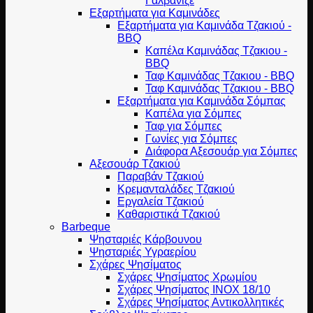
Γαλβανιζέ
Εξαρτήματα για Καμινάδες
Εξαρτήματα για Καμινάδα Τζακιού -
BBQ
Καπέλα Καμινάδας Τζακιου -
BBQ
Ταφ Καμινάδας Τζακιου - BBQ
Ταφ Καμινάδας Τζακιου - BBQ
Εξαρτήματα για Καμινάδα Σόμπας
Καπέλα για Σόμπες
Ταφ για Σόμπες
Γωνίες για Σόμπες
Διάφορα Αξεσουάρ για Σόμπες
Αξεσουάρ Τζακιού
Παραβάν Τζακιού
Κρεμανταλάδες Τζακιού
Εργαλεία Τζακιού
Καθαριστικά Τζακιού
Barbeque
Ψησταριές Κάρβουνου
Ψησταριές Υγραερίου
Σχάρες Ψησίματος
Σχάρες Ψησίματος Χρωμίου
Σχάρες Ψησίματος INOX 18/10
Σχάρες Ψησίματος Αντικολλητικές