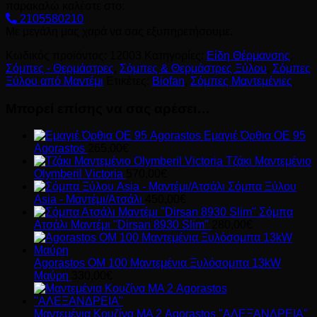
παρακαλώ καλέστε στο:
2105580210
Με μεγάλη μας χαρά να σας εξυπηρετήσουμε.
Κωδικός προϊόντος:
12003
Κατηγορίες:
Είδη Θέρμανσης
,
Σόμπες - Θερμάστρες
,
Σόμπες & Θερμάστρες Ξύλου
,
Σόμπες
Ξύλου από Μαντέμι
Ετικέτες:
Biofan
,
Σόμπες Μαντεμένιες
Μπορεί επίσης να σας αρέσει…
Εμαγιέ Όρθια ΟΕ 95
Agorastos
265,00
€
Τζάκι Μαντεμένιο
Olymberil Victoria
570,00
€
Σόμπα Ξύλου
Asia - Μαντέμι/Ατσάλι
450,00
€
Σόμπα
Ατσάλι Μαντέμι "Dirsan 8930 Slim"
280,00
€
Agorastos ΟΜ 100 Μαντεμένια Ξυλόσομπα 13kW
Μαύρη
330,00
€
Μαντεμένια Κουζίνα ΜΑ 2 Agorastos "ΑΛΕΞΑΝΔΡΕΙΑ"