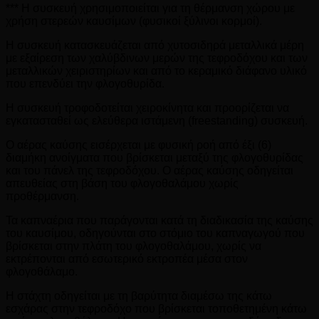
*** Η συσκευή χρησιμοποιείται για τη θέρμανση χώρου με
χρήση στερεών καυσίμων (φυσικοί ξύλινοι κορμοί).
Η συσκευή κατασκευάζεται από χυτοσιδηρά μεταλλικά μέρη
με εξαίρεση των χαλύβδινων μερών της τεφροδόχου και των
μεταλλικών χειριστηρίων και από το κεραμικό διάφανο υλικό
που επενδύει την φλογοθυρίδα.
Η συσκευή τροφοδοτείται χειροκίνητα και προορίζεται να
εγκατασταθεί ως ελεύθερα ιστάμενη (freestanding) συσκευή.
Ο αέρας καύσης εισέρχεται με φυσική ροή από έξι (6)
διαμήκη ανοίγματα που βρίσκεται μεταξύ της φλογοθυρίδας
και του πάνελ της τεφροδόχου. Ο αέρας καύσης οδηγείται
απευθείας στη βάση του φλογοθαλάμου χωρίς
προθέρμανση.
Τα καπναέρια που παράγονται κατά τη διαδικασία της καύσης
του καυσίμου, οδηγούνται στο στόμιο του καπναγωγού που
βρίσκεται στην πλάτη του φλογοθαλάμου, χωρίς να
εκτρέπονται από εσωτερικό εκτροπέα μέσα στον
φλογοθάλαμο.
Η στάχτη οδηγείται με τη βαρύτητα διαμέσω της κάτω
εσχάρας στην τεφροδόχο που βρίσκεται τοποθετημένη κάτω