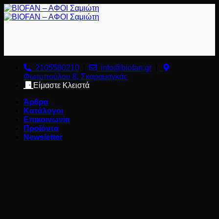
Μετάβαση
στο
περιεχόμενο
2105580210
|
info@biofan.gr
|
Φωτοπούλου 8, Σκαραμαγκάς
Είμαστε Κλειστά
Άρθρα
Κατάλογοι
Επικοινωνία
Προϊόντα
Newsletter