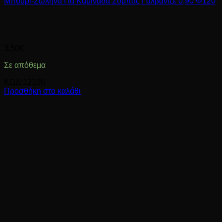
Μπουρί-Σωλήνα Για Καμινάδα Σόμπας Γαλβανιζέ 0,90 Φ120
3,50
€
Σε απόθεμα
ΚΩΔ:12100
Προσθήκη στο καλάθι