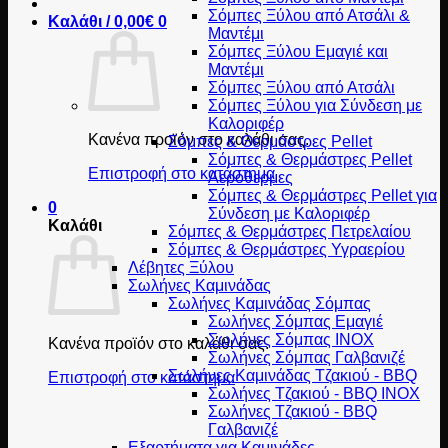
Σόμπες Ξύλου από Ατσάλι &
Καλάθι /
0,00
€
0
Μαντέμι
Σόμπες Ξύλου Εμαγιέ και
Μαντέμι
Σόμπες Ξύλου από Ατσάλι
Σόμπες Ξύλου για Σύνδεση με
Καλοριφέρ
Κανένα προϊόν στο καλάθι σας.
Σόμπες & Θερμάστρες Pellet
Σόμπες & Θερμάστρες Pellet
Επιστροφή στο κατάστημα
Αερόθερμες
Σόμπες & Θερμάστρες Pellet για
0
Σύνδεση με Καλοριφέρ
Καλάθι
Σόμπες & Θερμάστρες Πετρελαίου
Σόμπες & Θερμάστρες Υγραερίου
Λέβητες Ξύλου
Σωλήνες Καμινάδας
Σωλήνες Καμινάδας Σόμπας
Σωλήνες Σόμπας Εμαγιέ
Σωλήνες Σόμπας INOX
Κανένα προϊόν στο καλάθι σας.
Σωλήνες Σόμπας Γαλβανιζέ
Σωλήνες Καμινάδας Τζακιού - BBQ
Επιστροφή στο κατάστημα
Σωλήνες Τζακιού - BBQ INOX
Σωλήνες Τζακιού - BBQ
Γαλβανιζέ
Εξαρτήματα για Καμινάδες