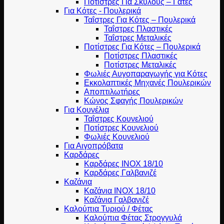
Ποτίστρες Για Σκύλους – Γάτες
Για Κότες - Πουλερικά
Ταΐστρες Για Κότες – Πουλερικά
Ταΐστρες Πλαστικές
Ταΐστρες Μεταλικές
Ποτίστρες Για Κότες – Πουλερικά
Ποτίστρες Πλαστικές
Ποτίστρες Μεταλικές
Φωλιές Αυγοπαραγωγής για Κότες
Εκκολαπτικές Μηχανές Πουλερικών
Αποπτιλωτήρες
Κώνος Σφαγής Πουλερικών
Για Κουνέλια
Ταΐστρες Κουνελιού
Ποτίστρες Κουνελιού
Φωλιές Κουνελιού
Για Αιγοπρόβατα
Καρδάρες
Καρδάρες INOX 18/10
Καρδάρες Γαλβανιζέ
Καζάνια
Καζάνια INOX 18/10
Καζάνια Γαλβανιζέ
Καλούπια Τυριού / Φέτας
Καλούπια Φέτας Στρογγυλά