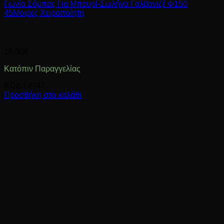
Γωνία Σόμπας Για Μπουρί-Σωλήνα Γαλβανιζέ Φ150
45Μοιρες Χειροποίητη
10,00
€
Κατόπιν Παραγγελίας
ΚΩΔ:12147
Προσθήκη στο καλάθι