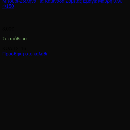
Μπουρί-Σωλήνα Για Καμινάδα Σόμπας Εμαγιέ Μαύρη 0,90
Φ150
8,00
€
Σε απόθεμα
ΚΩΔ:12116
Προσθήκη στο καλάθι