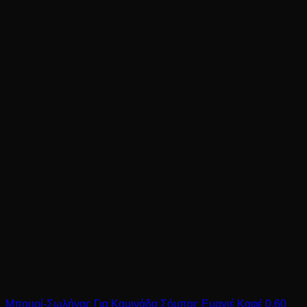
Μπουρί-Σωλήνας Για Καμινάδα Σόμπας Εμαγιέ Καφέ 0,60