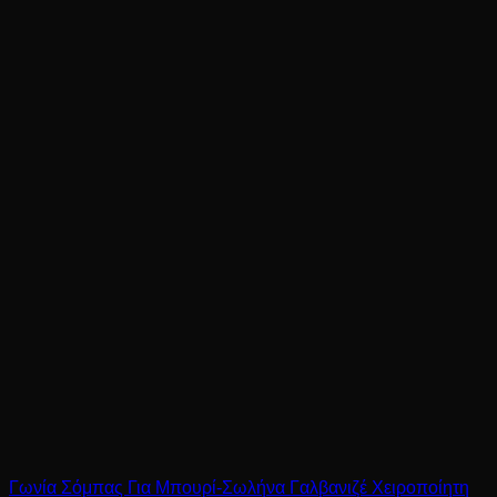
Γωνία Σόμπας Για Μπουρί-Σωλήνα Γαλβανιζέ Χειροποίητη