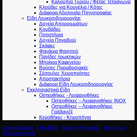
Καλούπια Τυριού / Φέτας Τετράγωνα
Κλούβες για Κουνέλια / Κότες
Διάφορα Αξεσουάρ Πτηνοτροφίας
Είδη Λευκοσιδηρουργίας
Δοχεία Απορριμμάτων
Κουβάδες
Ποτιστήρια
Δοχεία Πηγαδιού
Σκάφες
Φανάρια Φαγητού
Παγίδες τρωκτικών
Μπρίκια Καφενείου
Βρύσες Παραδοσιακές
Σέσουλες Χειροποίητες
Αποστακτήρια
Διάφορα Είδη Λευκοσιδηρουργίας
Εκκλησιαστικά Είδη
Οστεοθήκες - Λειψανοθήκες
Οστεοθήκες – Λειψανοθήκες INOX
Οστεοθήκες – Λειψανοθήκες
Γαλβανιζέ
Κεροθήκες - Κηροπήγια
Αρχική σελίδα
/
Είδη BBQ
/
Μοτέρ Ψησίματος
/
Μοτέρ για
Ψήσιμο Αρνιού