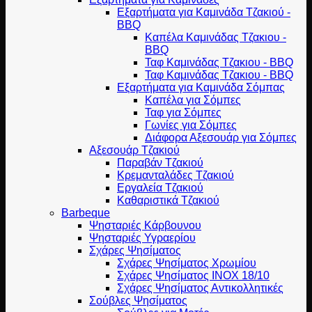
Εξαρτήματα για Καμινάδα Τζακιού -
BBQ
Καπέλα Καμινάδας Τζακιου -
BBQ
Ταφ Καμινάδας Τζακιου - BBQ
Ταφ Καμινάδας Τζακιου - BBQ
Εξαρτήματα για Καμινάδα Σόμπας
Καπέλα για Σόμπες
Ταφ για Σόμπες
Γωνίες για Σόμπες
Διάφορα Αξεσουάρ για Σόμπες
Αξεσουάρ Τζακιού
Παραβάν Τζακιού
Κρεμανταλάδες Τζακιού
Εργαλεία Τζακιού
Καθαριστικά Τζακιού
Barbeque
Ψησταριές Κάρβουνου
Ψησταριές Υγραερίου
Σχάρες Ψησίματος
Σχάρες Ψησίματος Χρωμίου
Σχάρες Ψησίματος INOX 18/10
Σχάρες Ψησίματος Αντικολλητικές
Σούβλες Ψησίματος