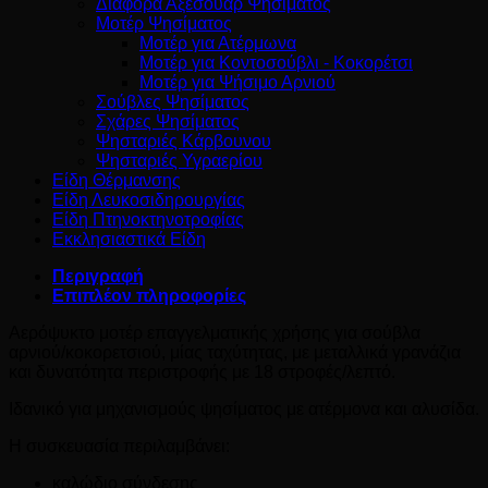
Διάφορα Αξεσουάρ Ψησίματος
Μοτέρ Ψησίματος
Μοτέρ για Ατέρμωνα
Μοτέρ για Κοντοσούβλι - Κοκορέτσι
Μοτέρ για Ψήσιμο Αρνιού
Σούβλες Ψησίματος
Σχάρες Ψησίματος
Ψησταριές Κάρβουνου
Ψησταριές Υγραερίου
Είδη Θέρμανσης
Είδη Λευκοσιδηρουργίας
Είδη Πτηνοκτηνοτροφίας
Εκκλησιαστικά Είδη
Περιγραφή
Επιπλέον πληροφορίες
Αερόψυκτο μοτέρ επαγγελματικής χρήσης για σούβλα
αρνιού/κοκορετσιού, μίας ταχύτητας, με μεταλλικά γρανάζια
και δυνατότητα περιστροφής με 18 στροφές/λεπτό.
Ιδανικό για μηχανισμούς ψησίματος με ατέρμονα και αλυσίδα.
Η συσκευασία περιλαμβάνει:
καλώδιο σύνδεσης