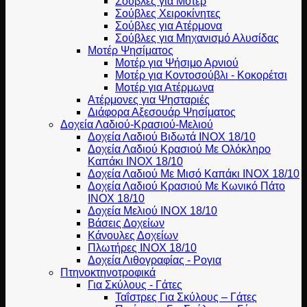
Σούβλες για Μοτέρ
Σούβλες Χειροκίνητες
Σούβλες για Ατέρμονα
Σούβλες για Μηχανισμό Αλυσίδας
Μοτέρ Ψησίματος
Μοτέρ για Ψήσιμο Αρνιού
Μοτέρ για Κοντοσούβλι - Κοκορέτσι
Μοτέρ για Ατέρμωνα
Ατέρμονες για Ψησταριές
Διάφορα Αξεσουάρ Ψησίματος
Δοχεία Λαδιού-Κρασιού-Μελιού
Δοχεία Λαδιού Βιδωτά ΙΝΟΧ 18/10
Δοχεία Λαδιού Κρασιού Με Ολόκληρο
Καπάκι ΙΝΟΧ 18/10
Δοχεία Λαδιού Με Μισό Καπάκι ΙΝΟΧ 18/10
Δοχεία Λαδιού Κρασιού Με Κωνικό Πάτο
ΙΝΟΧ 18/10
Δοχεία Μελιού ΙΝΟΧ 18/10
Βάσεις Δοχείων
Κάνουλες Δοχείων
Πλωτήρες INOX 18/10
Δοχεία Λιθογραφίας - Ρογια
Πτηνοκτηνοτροφικά
Για Σκύλους - Γάτες
Ταΐστρες Για Σκύλους – Γάτες