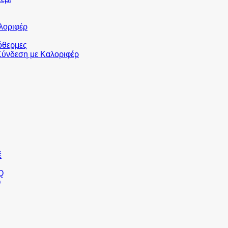
λοριφέρ
όθερμες
 Σύνδεση με Καλοριφέρ
έ
Q
Q