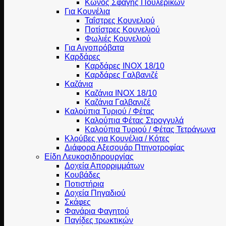
Κώνος Σφαγής Πουλερικών
Για Κουνέλια
Ταΐστρες Κουνελιού
Ποτίστρες Κουνελιού
Φωλιές Κουνελιού
Για Αιγοπρόβατα
Καρδάρες
Καρδάρες INOX 18/10
Καρδάρες Γαλβανιζέ
Καζάνια
Καζάνια INOX 18/10
Καζάνια Γαλβανιζέ
Καλούπια Τυριού / Φέτας
Καλούπια Φέτας Στρογγυλά
Καλούπια Τυριού / Φέτας Τετράγωνα
Κλούβες για Κουνέλια / Κότες
Διάφορα Αξεσουάρ Πτηνοτροφίας
Είδη Λευκοσιδηρουργίας
Δοχεία Απορριμμάτων
Κουβάδες
Ποτιστήρια
Δοχεία Πηγαδιού
Σκάφες
Φανάρια Φαγητού
Παγίδες τρωκτικών