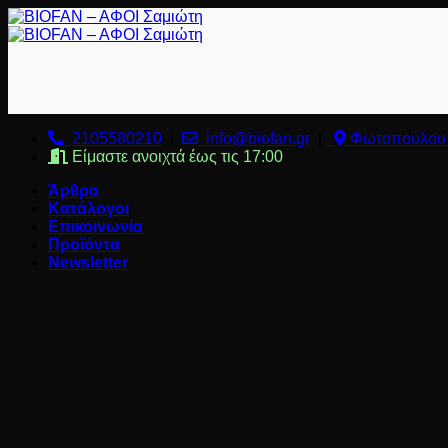
Μετάβαση
στο
περιεχόμενο
2105580210
|
info@biofan.gr
|
Φωτοπούλου 
Είμαστε ανοιχτά έως τις 17:00
Άρθρα
Κατάλογοι
Επικοινωνία
Προϊόντα
Newsletter