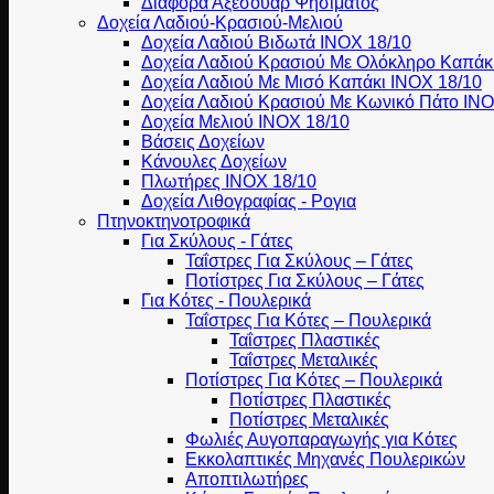
Διάφορα Αξεσουάρ Ψησίματος
Δοχεία Λαδιού-Κρασιού-Μελιού
Δοχεία Λαδιού Βιδωτά ΙΝΟΧ 18/10
Δοχεία Λαδιού Κρασιού Με Ολόκληρο Καπάκ
Δοχεία Λαδιού Με Μισό Καπάκι ΙΝΟΧ 18/10
Δοχεία Λαδιού Κρασιού Με Κωνικό Πάτο ΙΝΟ
Δοχεία Μελιού ΙΝΟΧ 18/10
Βάσεις Δοχείων
Κάνουλες Δοχείων
Πλωτήρες INOX 18/10
Δοχεία Λιθογραφίας - Ρογια
Πτηνοκτηνοτροφικά
Για Σκύλους - Γάτες
Ταΐστρες Για Σκύλους – Γάτες
Ποτίστρες Για Σκύλους – Γάτες
Για Κότες - Πουλερικά
Ταΐστρες Για Κότες – Πουλερικά
Ταΐστρες Πλαστικές
Ταΐστρες Μεταλικές
Ποτίστρες Για Κότες – Πουλερικά
Ποτίστρες Πλαστικές
Ποτίστρες Μεταλικές
Φωλιές Αυγοπαραγωγής για Κότες
Εκκολαπτικές Μηχανές Πουλερικών
Αποπτιλωτήρες