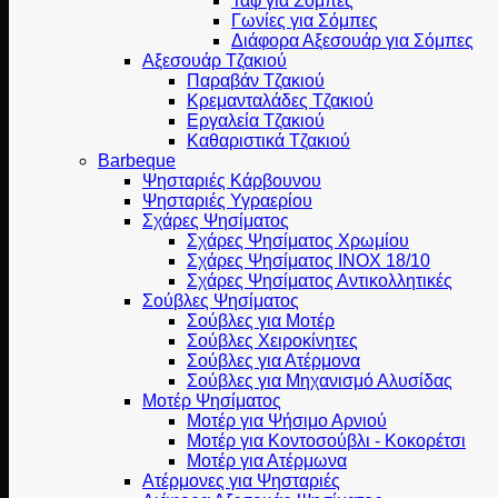
Ταφ για Σόμπες
Γωνίες για Σόμπες
Διάφορα Αξεσουάρ για Σόμπες
Αξεσουάρ Τζακιού
Παραβάν Τζακιού
Κρεμανταλάδες Τζακιού
Εργαλεία Τζακιού
Καθαριστικά Τζακιού
Barbeque
Ψησταριές Κάρβουνου
Ψησταριές Υγραερίου
Σχάρες Ψησίματος
Σχάρες Ψησίματος Χρωμίου
Σχάρες Ψησίματος INOX 18/10
Σχάρες Ψησίματος Αντικολλητικές
Σούβλες Ψησίματος
Σούβλες για Μοτέρ
Σούβλες Χειροκίνητες
Σούβλες για Ατέρμονα
Σούβλες για Μηχανισμό Αλυσίδας
Μοτέρ Ψησίματος
Μοτέρ για Ψήσιμο Αρνιού
Μοτέρ για Κοντοσούβλι - Κοκορέτσι
Μοτέρ για Ατέρμωνα
Ατέρμονες για Ψησταριές