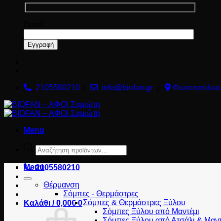
Email
2105580210
|
info@biofan.gr
|
Φωτοπούλου 
Menu
Products
search
Menu
2105580210
Θέρμανση
Σόμπες - Θερμάστρες
Σόμπες & Θερμάστρες Ξύλου
Καλάθι /
0,00
€
0
Σόμπες Ξύλου από Μαντέμι
Σόμπες Ξύλου από Ατσάλι & Μαντ