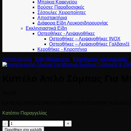
Μπρίκια Καφενείου
Βρύσες Παραδοσιακές
Σέσουλες Χειροποίητες
Αποστακτήρια
Διάφορα Είδη Λευκοσιδηρουργίας
Εκκλησιαστικά Είδη
Οστεοθήκες - Λειψανοθήκες
Οστεοθήκες – Λειψανοθήκες INOX
Οστεοθήκες – Λειψανοθήκες Γαλβανιζέ
Κεροθήκες - Κηροπήγια
Αρχική σελίδα
/
Είδη Θέρμανσης
/
Εξαρτήματα για Καμινάδες
/
Καπέλο Απλό Σόμπας Για Μ
20,00
€
ΚΑΠΕΛΟ ΑΠΛΟ ΣΟΜΠΑΣ ΓΙΑ ΜΠΟΥΡΙ-ΣΩΛΗΝΑ ΓΑΛΒΑΝΙΖΕ
Κατόπιν Παραγγελίας
Καπέλο
Απλό
Προσθήκη στο καλάθι