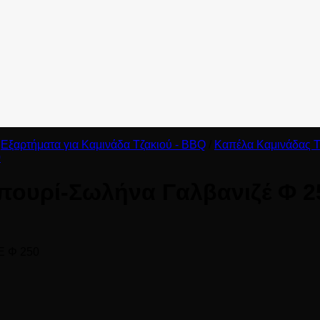
Εξαρτήματα για Καμινάδα Τζακιού - BBQ
/
Καπέλα Καμινάδας Τ
πουρί-Σωλήνα Γαλβανιζέ Φ 2
 Φ 250