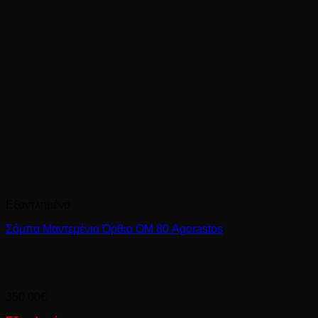
Εξαντλημένο
Σόμπα Μαντεμένια Όρθια ΟΜ 80 Agorastos
350,00
€