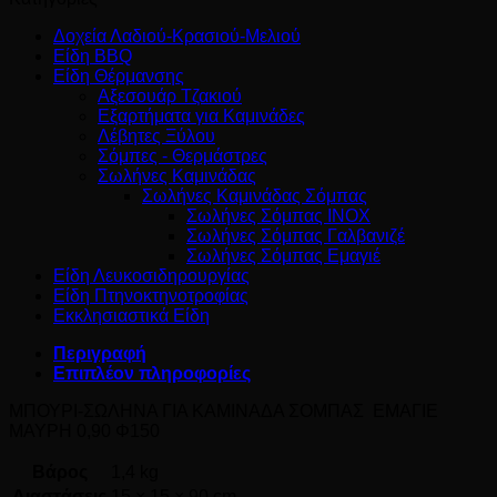
Δοχεία Λαδιού-Κρασιού-Μελιού
Είδη BBQ
Είδη Θέρμανσης
Αξεσουάρ Τζακιού
Εξαρτήματα για Καμινάδες
Λέβητες Ξύλου
Σόμπες - Θερμάστρες
Σωλήνες Καμινάδας
Σωλήνες Καμινάδας Σόμπας
Σωλήνες Σόμπας INOX
Σωλήνες Σόμπας Γαλβανιζέ
Σωλήνες Σόμπας Εμαγιέ
Είδη Λευκοσιδηρουργίας
Είδη Πτηνοκτηνοτροφίας
Εκκλησιαστικά Είδη
Περιγραφή
Επιπλέον πληροφορίες
ΜΠΟΥΡΙ-ΣΩΛΗΝΑ ΓΙΑ ΚΑΜΙΝΑΔΑ ΣΟΜΠΑΣ ΕΜΑΓΙΕ
ΜΑΥΡΗ 0,90 Φ150
Βάρος
1,4 kg
Διαστάσεις
15 × 15 × 90 cm