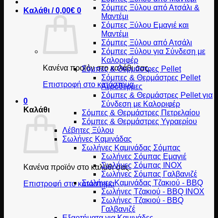
Σόμπες Ξύλου από Ατσάλι &
Καλάθι /
0,00
€
0
Μαντέμι
Σόμπες Ξύλου Εμαγιέ και
Μαντέμι
Σόμπες Ξύλου από Ατσάλι
Σόμπες Ξύλου για Σύνδεση με
Καλοριφέρ
Κανένα προϊόν στο καλάθι σας.
Σόμπες & Θερμάστρες Pellet
Σόμπες & Θερμάστρες Pellet
Επιστροφή στο κατάστημα
Αερόθερμες
Σόμπες & Θερμάστρες Pellet για
0
Σύνδεση με Καλοριφέρ
Καλάθι
Σόμπες & Θερμάστρες Πετρελαίου
Σόμπες & Θερμάστρες Υγραερίου
Λέβητες Ξύλου
Σωλήνες Καμινάδας
Σωλήνες Καμινάδας Σόμπας
Σωλήνες Σόμπας Εμαγιέ
Σωλήνες Σόμπας INOX
Κανένα προϊόν στο καλάθι σας.
Σωλήνες Σόμπας Γαλβανιζέ
Σωλήνες Καμινάδας Τζακιού - BBQ
Επιστροφή στο κατάστημα
Σωλήνες Τζακιού - BBQ INOX
Σωλήνες Τζακιού - BBQ
Γαλβανιζέ
Εξαρτήματα για Καμινάδες