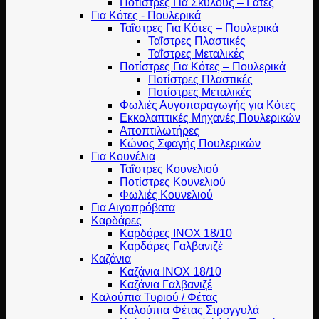
Ποτίστρες Για Σκύλους – Γάτες
Για Κότες - Πουλερικά
Ταΐστρες Για Κότες – Πουλερικά
Ταΐστρες Πλαστικές
Ταΐστρες Μεταλικές
Ποτίστρες Για Κότες – Πουλερικά
Ποτίστρες Πλαστικές
Ποτίστρες Μεταλικές
Φωλιές Αυγοπαραγωγής για Κότες
Εκκολαπτικές Μηχανές Πουλερικών
Αποπτιλωτήρες
Κώνος Σφαγής Πουλερικών
Για Κουνέλια
Ταΐστρες Κουνελιού
Ποτίστρες Κουνελιού
Φωλιές Κουνελιού
Για Αιγοπρόβατα
Καρδάρες
Καρδάρες INOX 18/10
Καρδάρες Γαλβανιζέ
Καζάνια
Καζάνια INOX 18/10
Καζάνια Γαλβανιζέ
Καλούπια Τυριού / Φέτας
Καλούπια Φέτας Στρογγυλά