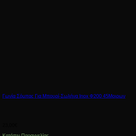
Γωνία Σόμπας Για Μπουρί-Σωλήνα Inox Φ200 45Μοιρων
23,00
€
Κατόπιν Παραγγελίας