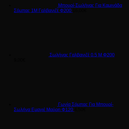
Μπουρί-Σωλήνας Για Καμινάδα
Σόμπας 1Μ Γαλβανιζέ Φ200
16,00
€
Σωλήνας Γαλβανιζέ 0.5 Μ Φ200
9,00
€
Γωνία Σόμπας Για Μπουρί-
Σωλήνα Εμαγιέ Μαύρη Φ120
4,50
€