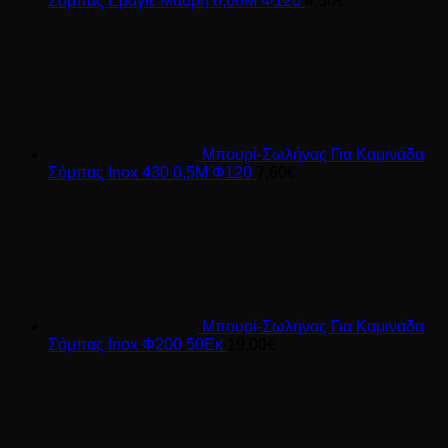
Σόμπας Εμαγιέ Μαύρη 0,60Μ Φ120
4,50
€
Μπουρί-Σωλήνας Για Καμινάδα
Σόμπας Inox 430 0,5Μ Φ120
7,60
€
Μπουρί-Σωλήνας Για Καμινάδα
Σόμπας Inox Φ200 50Εκ
19,00
€