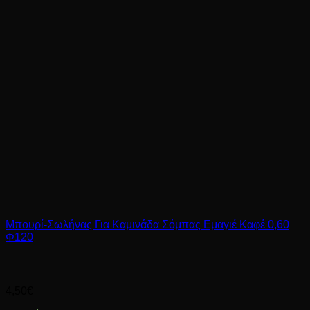
Μπουρί-Σωλήνας Για Καμινάδα Σόμπας Εμαγιέ Καφέ 0,60
Φ120
4,50
€