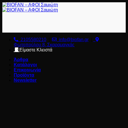
Μετάβαση
στο
περιεχόμενο
2105580210
|
info@biofan.gr
|
Φωτοπούλου 8, Σκαραμαγκάς
Είμαστε Κλειστά
Άρθρα
Κατάλογοι
Επικοινωνία
Προϊόντα
Newsletter