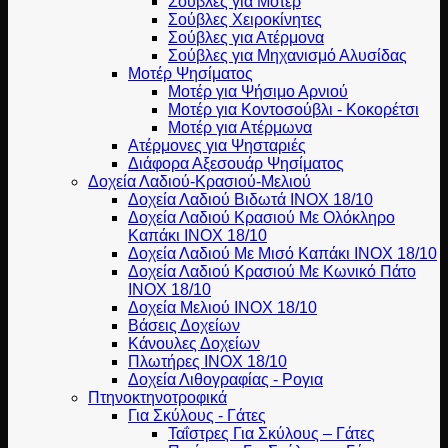
Σούβλες για Μοτέρ
Σούβλες Χειροκίνητες
Σούβλες για Ατέρμονα
Σούβλες για Μηχανισμό Αλυσίδας
Μοτέρ Ψησίματος
Μοτέρ για Ψήσιμο Αρνιού
Μοτέρ για Κοντοσούβλι - Κοκορέτσι
Μοτέρ για Ατέρμωνα
Ατέρμονες για Ψησταριές
Διάφορα Αξεσουάρ Ψησίματος
Δοχεία Λαδιού-Κρασιού-Μελιού
Δοχεία Λαδιού Βιδωτά ΙΝΟΧ 18/10
Δοχεία Λαδιού Κρασιού Με Ολόκληρο
Καπάκι ΙΝΟΧ 18/10
Δοχεία Λαδιού Με Μισό Καπάκι ΙΝΟΧ 18/10
Δοχεία Λαδιού Κρασιού Με Κωνικό Πάτο
ΙΝΟΧ 18/10
Δοχεία Μελιού ΙΝΟΧ 18/10
Βάσεις Δοχείων
Κάνουλες Δοχείων
Πλωτήρες INOX 18/10
Δοχεία Λιθογραφίας - Ρογια
Πτηνοκτηνοτροφικά
Για Σκύλους - Γάτες
Ταΐστρες Για Σκύλους – Γάτες