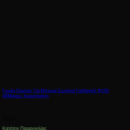
Γωνία Σόμπας Για Μπουρί-Σωλήνα Γαλβανιζέ Φ150
45Μοιρες Χειροποίητη
10,00
€
Κατόπιν Παραγγελίας