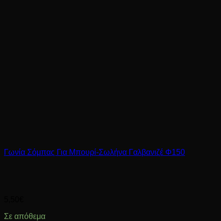
Γωνία Σόμπας Για Μπουρί-Σωλήνα Γαλβανιζέ Φ150
5,50
€
Σε απόθεμα