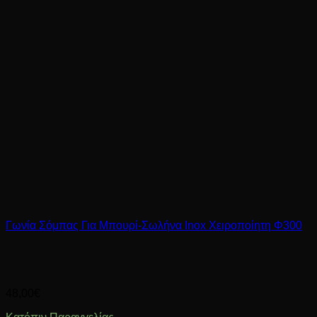
Γωνία Σόμπας Για Μπουρί-Σωλήνα Inox Χειροποίητη Φ300
48,00
€