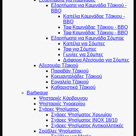
Εξαρτήματα για Καμινάδα Τζακιού -
BBQ
Καπέλα Καμινάδας Τζακιου -
BBQ
Ταφ Καμινάδας Τζακιου - BBQ
Ταφ Καμινάδας Τζακιου - BBQ
Εξαρτήματα για Καμινάδα Σόμπας
Καπέλα για Σόμπες
Ταφ για Σόμπες
Γωνίες για Σόμπες
Διάφορα Αξεσουάρ για Σόμπες
Αξεσουάρ Τζακιού
Παραβάν Τζακιού
Κρεμανταλάδες Τζακιού
Εργαλεία Τζακιού
Καθαριστικά Τζακιού
Barbeque
Ψησταριές Κάρβουνου
Ψησταριές Υγραερίου
Σχάρες Ψησίματος
Σχάρες Ψησίματος Χρωμίου
Σχάρες Ψησίματος INOX 18/10
Σχάρες Ψησίματος Αντικολλητικές
Σούβλες Ψησίματος