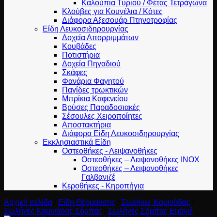
Καλούπια Τυριού / Φέτας Τετράγωνα
Κλούβες για Κουνέλια / Κότες
Διάφορα Αξεσουάρ Πτηνοτροφίας
Είδη Λευκοσιδηρουργίας
Δοχεία Απορριμμάτων
Κουβάδες
Ποτιστήρια
Δοχεία Πηγαδιού
Σκάφες
Φανάρια Φαγητού
Παγίδες τρωκτικών
Μπρίκια Καφενείου
Βρύσες Παραδοσιακές
Σέσουλες Χειροποίητες
Αποστακτήρια
Διάφορα Είδη Λευκοσιδηρουργίας
Εκκλησιαστικά Είδη
Οστεοθήκες - Λειψανοθήκες
Οστεοθήκες – Λειψανοθήκες INOX
Οστεοθήκες – Λειψανοθήκες
Γαλβανιζέ
Κεροθήκες - Κηροπήγια
Αρχική σελίδα
/
Είδη Θέρμανσης
/
Σωλήνες Καμινάδας
/
Σωλήνες Καμινάδας Σόμπας
/
Σωλήνες Σόμπας Εμαγιέ