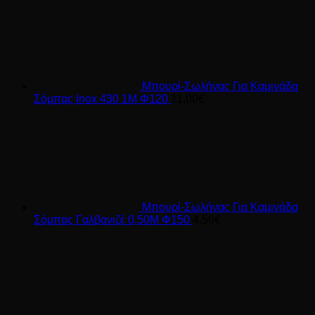
Μπουρί-Σωλήνας Για Καμινάδα
Σόμπας Inox 430 1Μ Φ120
11,00
€
Μπουρί-Σωλήνας Για Καμινάδα
Σόμπας Γαλβανιζέ 0,50Μ Φ150
4,50
€