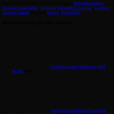
Φ150
Κωδικός προϊόντος:
12116
Κατηγορίες:
Είδη Θέρμανσης
,
ποσότητα
Σωλήνες Καμινάδας
,
Σωλήνες Καμινάδας Σόμπας
,
Σωλήνες
Σόμπας Εμαγιέ
Ετικέτες:
Biofan
,
ΣΩΛΗΝΕΣ
Μπορεί επίσης να σας αρέσει…
Σωλήνα Εμαγιέ Μαύρη 0,30Μ
Φ120
4,00
€
Μπουρί-Σωλήνα Για Καμινάδα