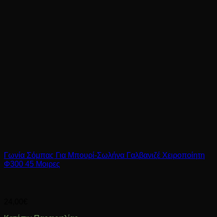
Γωνία Σόμπας Για Μπουρί-Σωλήνα Γαλβανιζέ Χειροποίητη
Φ300 45 Μοιρες
24,00
€