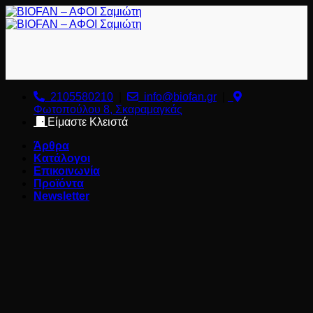
Μετάβαση
στο
περιεχόμενο
2105580210
|
info@biofan.gr
|
Φωτοπούλου 8, Σκαραμαγκάς
Είμαστε Κλειστά
Άρθρα
Κατάλογοι
Επικοινωνία
Προϊόντα
Newsletter