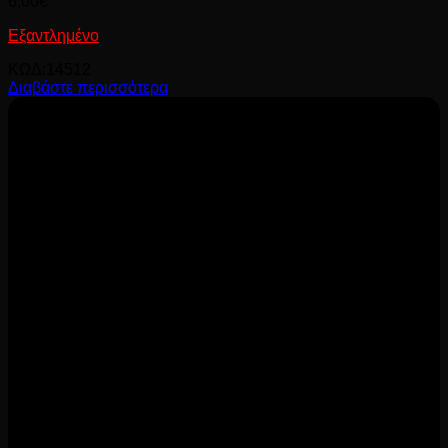
6,00
€
Εξαντλημένο
ΚΩΔ:14512
Διαβάστε περισσότερα