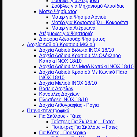
Σούβλες για Ατέρμονα
Σούβλες για Μηχανισμό Αλυσίδας
Μοτέρ Ψησίματος
Μοτέρ για Ψήσιμο Αρνιού
Μοτέρ για Κοντοσούβλι - Κοκορέτσι
Μοτέρ για Ατέρμωνα
Ατέρμονες για Ψησταριές
Διάφορα Αξεσουάρ Ψησίματος
Δοχεία Λαδιού-Κρασιού-Μελιού
Δοχεία Λαδιού Βιδωτά ΙΝΟΧ 18/10
Δοχεία Λαδιού Κρασιού Με Ολόκληρο
Καπάκι ΙΝΟΧ 18/10
Δοχεία Λαδιού Με Μισό Καπάκι ΙΝΟΧ 18/10
Δοχεία Λαδιού Κρασιού Με Κωνικό Πάτο
ΙΝΟΧ 18/10
Δοχεία Μελιού ΙΝΟΧ 18/10
Βάσεις Δοχείων
Κάνουλες Δοχείων
Πλωτήρες INOX 18/10
Δοχεία Λιθογραφίας - Ρογια
Πτηνοκτηνοτροφικά
Για Σκύλους - Γάτες
Ταΐστρες Για Σκύλους – Γάτες
Ποτίστρες Για Σκύλους – Γάτες
Για Κότες - Πουλερικά