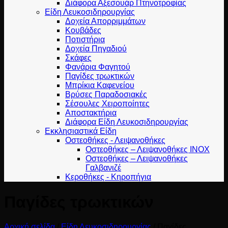
Διάφορα Αξεσουάρ Πτηνοτροφίας
Είδη Λευκοσιδηρουργίας
Δοχεία Απορριμμάτων
Κουβάδες
Ποτιστήρια
Δοχεία Πηγαδιού
Σκάφες
Φανάρια Φαγητού
Παγίδες τρωκτικών
Μπρίκια Καφενείου
Βρύσες Παραδοσιακές
Σέσουλες Χειροποίητες
Αποστακτήρια
Διάφορα Είδη Λευκοσιδηρουργίας
Εκκλησιαστικά Είδη
Οστεοθήκες - Λειψανοθήκες
Οστεοθήκες – Λειψανοθήκες INOX
Οστεοθήκες – Λειψανοθήκες
Γαλβανιζέ
Κεροθήκες - Κηροπήγια
Παγίδες τρωκτικών
Αρχική σελίδα
/
Είδη Λευκοσιδηρουργίας
/
Παγίδες