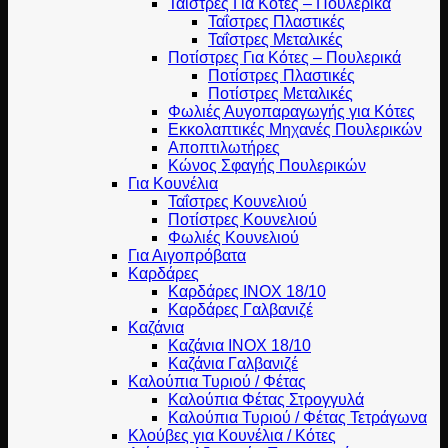
Ταΐστρες Για Κότες – Πουλερικά
Ταΐστρες Πλαστικές
Ταΐστρες Μεταλικές
Ποτίστρες Για Κότες – Πουλερικά
Ποτίστρες Πλαστικές
Ποτίστρες Μεταλικές
Φωλιές Αυγοπαραγωγής για Κότες
Εκκολαπτικές Μηχανές Πουλερικών
Αποπτιλωτήρες
Κώνος Σφαγής Πουλερικών
Για Κουνέλια
Ταΐστρες Κουνελιού
Ποτίστρες Κουνελιού
Φωλιές Κουνελιού
Για Αιγοπρόβατα
Καρδάρες
Καρδάρες INOX 18/10
Καρδάρες Γαλβανιζέ
Καζάνια
Καζάνια INOX 18/10
Καζάνια Γαλβανιζέ
Καλούπια Τυριού / Φέτας
Καλούπια Φέτας Στρογγυλά
Καλούπια Τυριού / Φέτας Τετράγωνα
Κλούβες για Κουνέλια / Κότες