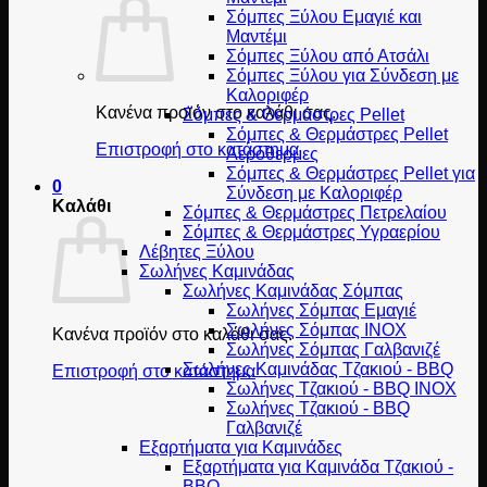
Σόμπες Ξύλου Εμαγιέ και
Μαντέμι
Σόμπες Ξύλου από Ατσάλι
Σόμπες Ξύλου για Σύνδεση με
Καλοριφέρ
Κανένα προϊόν στο καλάθι σας.
Σόμπες & Θερμάστρες Pellet
Σόμπες & Θερμάστρες Pellet
Επιστροφή στο κατάστημα
Αερόθερμες
Σόμπες & Θερμάστρες Pellet για
0
Σύνδεση με Καλοριφέρ
Καλάθι
Σόμπες & Θερμάστρες Πετρελαίου
Σόμπες & Θερμάστρες Υγραερίου
Λέβητες Ξύλου
Σωλήνες Καμινάδας
Σωλήνες Καμινάδας Σόμπας
Σωλήνες Σόμπας Εμαγιέ
Σωλήνες Σόμπας INOX
Κανένα προϊόν στο καλάθι σας.
Σωλήνες Σόμπας Γαλβανιζέ
Σωλήνες Καμινάδας Τζακιού - BBQ
Επιστροφή στο κατάστημα
Σωλήνες Τζακιού - BBQ INOX
Σωλήνες Τζακιού - BBQ
Γαλβανιζέ
Εξαρτήματα για Καμινάδες
Εξαρτήματα για Καμινάδα Τζακιού -
BBQ