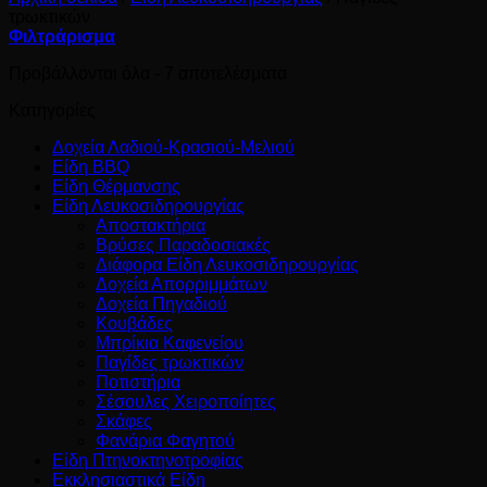
τρωκτικών
Φιλτράρισμα
Sorted
Προβάλλονται όλα - 7 αποτελέσματα
by
Κατηγορίες
popularity
Δοχεία Λαδιού-Κρασιού-Μελιού
Είδη BBQ
Είδη Θέρμανσης
Είδη Λευκοσιδηρουργίας
Αποστακτήρια
Βρύσες Παραδοσιακές
Διάφορα Είδη Λευκοσιδηρουργίας
Δοχεία Απορριμμάτων
Δοχεία Πηγαδιού
Κουβάδες
Μπρίκια Καφενείου
Παγίδες τρωκτικών
Ποτιστήρια
Σέσουλες Χειροποίητες
Σκάφες
Φανάρια Φαγητού
Είδη Πτηνοκτηνοτροφίας
Εκκλησιαστικά Είδη