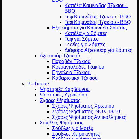
Καπέλα Καμινάδας Τζακιου -
BBQ
Ταφ Καμινάδας Τζακιου - BBQ
Ταφ Καμινάδας Τζακιου - BBQ
Εξαρτήματα για Καμινάδα Σόμπας
Καπέλα για Σόμπες
Ταφ για Σόμπες
Γωνίες για Σόμπες
Διάφορα Αξεσουάρ για Σόμπες
Αξεσουάρ Τζακιού
Παραβάν Τζακιού
Κρεμανταλάδες Τζακιού
Εργαλεία Τζακιού
Καθαριστικά Τζακιού
Barbeque
Ψησταριές Κάρβουνου
Ψησταριές Υγραερίου
Σχάρες Ψησίματος
Σχάρες Ψησίματος Χρωμίου
Σχάρες Ψησίματος INOX 18/10
Σχάρες Ψησίματος Αντικολλητικές
Σούβλες Ψησίματος
Σούβλες για Μοτέρ
Σούβλες Χειροκίνητες