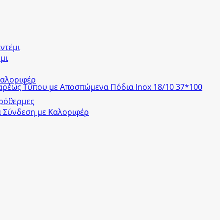
ντέμι
μι
Καλοριφέρ
αρέως Τύπου με Αποσπώμενα Πόδια Inox 18/10 37*100
ερόθερμες
α Σύνδεση με Καλοριφέρ