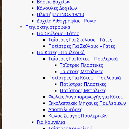
Βάσεις Δοχείων
Κάνουλες Δοχείων
Πλωτήρες INOX 18/10
Δοχεία Λιθογραφίας - Ρογια
Πτηνοκτηνοτροφικά
Για Σκύλους - Γάτες
Ταΐστρες Για Σκύλους – Γάτες
Ποτίστρες Για Σκύλους – Γάτες
Για Κότες - Πουλερικά
Ταΐστρες Για Κότες – Πουλερικά
Ταΐστρες Πλαστικές
Ταΐστρες Μεταλικές
Ποτίστρες Για Κότες – Πουλερικά
Ποτίστρες Πλαστικές
Ποτίστρες Μεταλικές
Φωλιές Αυγοπαραγωγής για Κότες
Εκκολαπτικές Μηχανές Πουλερικών
Αποπτιλωτήρες
Κώνος Σφαγής Πουλερικών
Για Κουνέλια
Ταΐστρες Κουνελιού