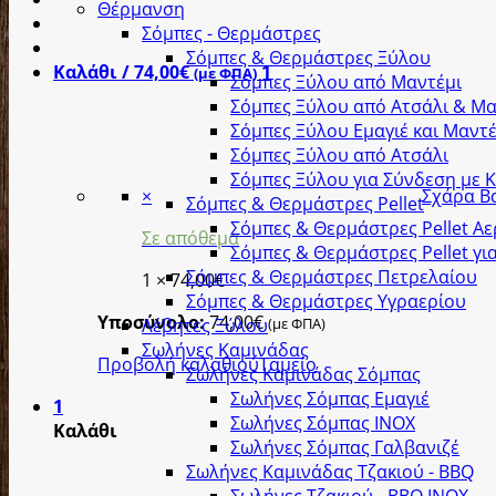
Θέρμανση
Σόμπες - Θερμάστρες
Σόμπες & Θερμάστρες Ξύλου
Καλάθι /
74,00
€
1
(με ΦΠΑ)
Σόμπες Ξύλου από Μαντέμι
Σόμπες Ξύλου από Ατσάλι & Μα
Σόμπες Ξύλου Εμαγιέ και Μαντέ
Σόμπες Ξύλου από Ατσάλι
Σόμπες Ξύλου για Σύνδεση με 
×
Σχάρα Β
Σόμπες & Θερμάστρες Pellet
Σόμπες & Θερμάστρες Pellet Α
Σε απόθεμα
Σόμπες & Θερμάστρες Pellet γι
Σόμπες & Θερμάστρες Πετρελαίου
1 ×
74,00
€
Σόμπες & Θερμάστρες Υγραερίου
Υποσύνολο:
74,00
€
(με ΦΠΑ)
Λέβητες Ξύλου
Σωλήνες Καμινάδας
Προβολή καλαθιού
Ταμείο
Σωλήνες Καμινάδας Σόμπας
Σωλήνες Σόμπας Εμαγιέ
1
Σωλήνες Σόμπας INOX
Καλάθι
Σωλήνες Σόμπας Γαλβανιζέ
Σωλήνες Καμινάδας Τζακιού - BBQ