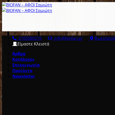
Μετάβαση
στο
περιεχόμενο
2105580210
|
info@biofan.gr
|
Φωτοπούλο
Είμαστε Κλειστά
Άρθρα
Κατάλογοι
Επικοινωνία
Προϊόντα
Newsletter