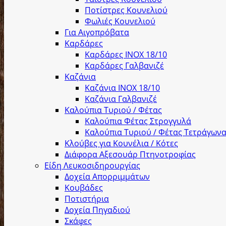
Ποτίστρες Κουνελιού
Φωλιές Κουνελιού
Για Αιγοπρόβατα
Καρδάρες
Καρδάρες INOX 18/10
Καρδάρες Γαλβανιζέ
Καζάνια
Καζάνια INOX 18/10
Καζάνια Γαλβανιζέ
Καλούπια Τυριού / Φέτας
Καλούπια Φέτας Στρογγυλά
Καλούπια Τυριού / Φέτας Τετράγων
Κλούβες για Κουνέλια / Κότες
Διάφορα Αξεσουάρ Πτηνοτροφίας
Είδη Λευκοσιδηρουργίας
Δοχεία Απορριμμάτων
Κουβάδες
Ποτιστήρια
Δοχεία Πηγαδιού
Σκάφες