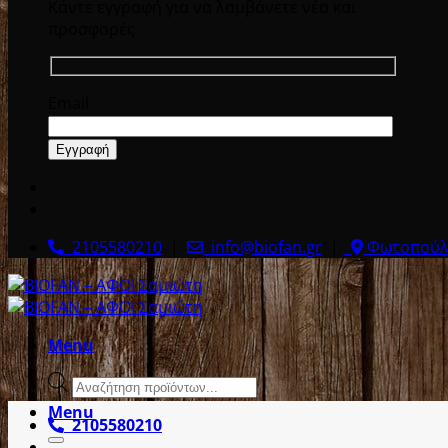
Κάντε εγγραφή για να λαμβάνετε νέα και
προσφορές
Email
2105580210
|
info@biofan.gr
|
Φωτοπούλο
Menu
Products
search
Menu
2105580210