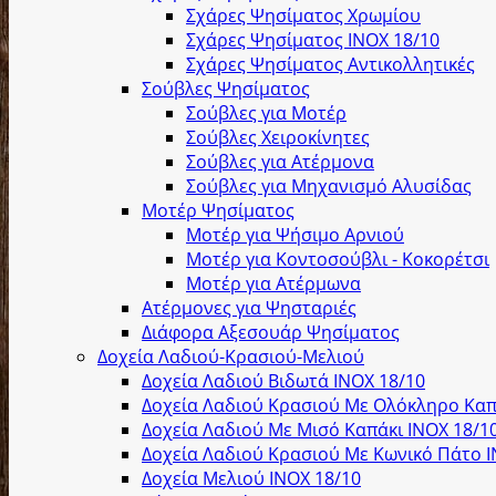
Σχάρες Ψησίματος Χρωμίου
Σχάρες Ψησίματος INOX 18/10
Σχάρες Ψησίματος Αντικολλητικές
Σούβλες Ψησίματος
Σούβλες για Μοτέρ
Σούβλες Χειροκίνητες
Σούβλες για Ατέρμονα
Σούβλες για Μηχανισμό Αλυσίδας
Μοτέρ Ψησίματος
Μοτέρ για Ψήσιμο Αρνιού
Μοτέρ για Κοντοσούβλι - Κοκορέτσι
Μοτέρ για Ατέρμωνα
Ατέρμονες για Ψησταριές
Διάφορα Αξεσουάρ Ψησίματος
Δοχεία Λαδιού-Κρασιού-Μελιού
Δοχεία Λαδιού Βιδωτά ΙΝΟΧ 18/10
Δοχεία Λαδιού Κρασιού Με Ολόκληρο Καπ
Δοχεία Λαδιού Με Μισό Καπάκι ΙΝΟΧ 18/1
Δοχεία Λαδιού Κρασιού Με Κωνικό Πάτο Ι
Δοχεία Μελιού ΙΝΟΧ 18/10