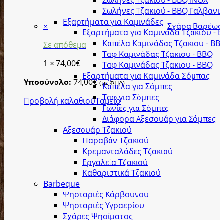
Σωλήνες Τζακιού - BBQ INOX
Σωλήνες Τζακιού - BBQ Γαλβανι
Εξαρτήματα για Καμινάδες
×
Σχάρα Βαρέως
Εξαρτήματα για Καμινάδα Τζακιού -
Καπέλα Καμινάδας Τζακιου - B
Σε απόθεμα
Ταφ Καμινάδας Τζακιου - BBQ
1 ×
74,00
€
Ταφ Καμινάδας Τζακιου - BBQ
Εξαρτήματα για Καμινάδα Σόμπας
Υποσύνολο:
74,00
€
(με ΦΠΑ)
Καπέλα για Σόμπες
Ταφ για Σόμπες
Προβολή καλαθιού
Ταμείο
Γωνίες για Σόμπες
Διάφορα Αξεσουάρ για Σόμπες
Αξεσουάρ Τζακιού
Παραβάν Τζακιού
Κρεμανταλάδες Τζακιού
Εργαλεία Τζακιού
Καθαριστικά Τζακιού
Barbeque
Ψησταριές Κάρβουνου
Ψησταριές Υγραερίου
Σχάρες Ψησίματος